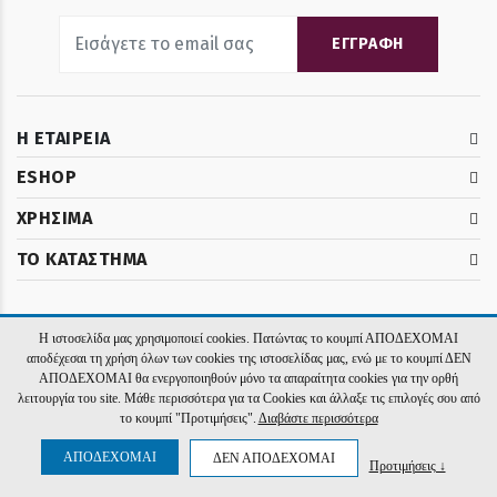
ΕΓΓΡΑΦΗ
Η ΕΤΑΙΡΕΙΑ
ESHOP
ΧΡΗΣΙΜΑ
ΤΟ ΚΑΤΑΣΤΗΜΑ
Η ιστοσελίδα μας χρησιμοποιεί cookies. Πατώντας το κουμπί ΑΠΟΔΕΧΟΜΑΙ
2026 El Rois. Υλοποίηση:
Hyper Center
αποδέχεσαι τη χρήση όλων των cookies της ιστοσελίδας μας, ενώ με το κουμπί ΔΕΝ
ΑΠΟΔΕΧΟΜΑΙ θα ενεργοποιηθούν μόνο τα απαραίτητα cookies για την ορθή
λειτουργία του site. Μάθε περισσότερα για τα Cookies και άλλαξε τις επιλογές σου από
το κουμπί "Προτιμήσεις".
Διαβάστε περισσότερα
ΑΠΟΔΕΧΟΜΑΙ
ΔΕΝ ΑΠΟΔΕΧΟΜΑΙ
Προτιμήσεις ↓