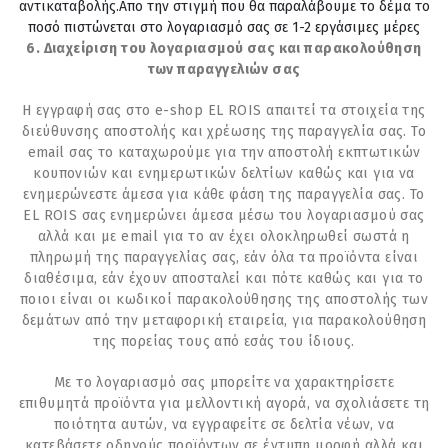
αντικαταβολής.Απο την στιγμή που θα παραλάβουμε το δέμα το
ποσό πιστώνεται στο λογαριασμό σας σε 1-2 εργάσιμες μέρες
6. Διαχείριση του λογαριασμού σας και παρακολούθηση
των παραγγελιών σας
Η εγγραφή σας στο e-shop EL ROIS απαιτεί τα στοιχεία της
διεύθυνσης αποστολής και χρέωσης της παραγγελία σας. Το
email σας το καταχωρούμε για την αποστολή εκπτωτικών
κουπονιών και ενημερωτικών δελτίων καθώς και για να
ενημερώνεστε άμεσα για κάθε φάση της παραγγελία σας. Το
EL ROIS σας ενημερώνει άμεσα μέσω του λογαριασμού σας
αλλά και με email για το αν έχει ολοκληρωθεί σωστά η
πληρωμή της παραγγελίας σας, εάν όλα τα προϊόντα είναι
διαθέσιμα, εάν έχουν αποσταλεί και πότε καθώς και για το
ποιοι είναι οι κωδικοί παρακολούθησης της αποστολής των
δεμάτων από την μεταφορική εταιρεία, για παρακολούθηση
της πορείας τους από εσάς του ίδιους.
Με το λογαριασμό σας μπορείτε να χαρακτηρίσετε
επιθυμητά προϊόντα για μελλοντική αγορά, να σχολιάσετε τη
ποιότητα αυτών, να εγγραφείτε σε δελτία νέων, να
κατεβάσετε οδηγούς προϊόντων σε έντυπη μορφή αλλά και