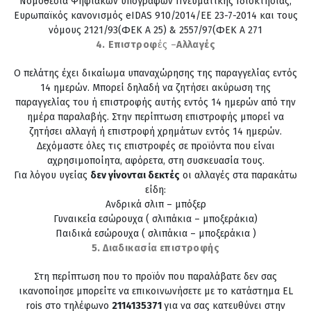
Νομοθεσία Ψηφιακών υπογραφών Πνευματικής Ιδιοκτησίας,
Ευρωπαϊκός κανονισμός eIDAS 910/2014/EE 23-7-2014 και τους
νόμους 2121/93(ΦΕΚ Α 25) & 2557/97(ΦΕΚ Α 271
4.
Επιστροφ
ές –
Αλλαγές
Ο πελάτης έχει δικαίωμα υπαναχώρησης της παραγγελίας εντός
14 ημερών. Μπορεί δηλαδή να ζητήσει ακύρωση της
παραγγελίας του ή επιστροφής αυτής εντός 14 ημερών από την
ημέρα παραλαβής. Στην περίπτωση επιστροφής μπορεί να
ζητήσει αλλαγή ή επιστροφή χρημάτων εντός 14 ημερών.
Δεχόμαστε όλες τις επιστροφές σε προϊόντα που είναι
αχρησιμοποίητα, αφόρετα, στη συσκευασία τους.
Για λόγου υγείας
δεν γίνονται δεκτές
οι αλλαγές στα παρακάτω
είδη:
Ανδρικά σλιπ – μπόξερ
Γυναικεία εσώρουχα ( σλιπάκια – μποξεράκια)
Παιδικά εσώρουχα ( σλιπάκια – μποξεράκια )
5. Διαδικασία επιστροφής
Στη περίπτωση που το προϊόν που παραλάβατε δεν σας
ικανοποίησε μπορείτε να επικοινωνήσετε με το κατάστημα EL
rois στο τηλέφωνο
2114135371
για να σας κατευθύνει στην