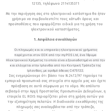
12135, τηλέφωνο 2114135371
Με την περιήγηση σας στο ηλεκτρονικό κατάστημα θα ήταν
χρήσιμο να συμβουλευτείτε τους κάτωθι όρους και
προϋποθέσεις που εφαρμόζεται ειδικά για τη χρήση του
ηλεκτρονικού καταστήματος.
1. Ασφάλεια συναλλαγών
Οι πληρωμές και οι υπηρεσίες ηλεκτρονικού χρήματος
παρέχονται στον ΕΟΧ από την myPOS Ltd, ένα Ίδρυμα
Ηλεκτρονικού Χρήματος το οποίο είναι εξουσιοδοτημένο από την
και ελέγχεται στην Ιρλανδία από την Κεντρική Τράπεζα της
Ιρλανδίας, με αριθμό άδειας C475122.
Σας ενημερώνουμε ότι βάσει του Ν.2472/97 τηρούμε τα
εμπορικά προσωπικά σας στοιχεία στο αρχείο μας και έχετε
πρόσβαση σε αυτά σύμφωνα με το νόμο. Με απόλυτο
σεβασμό στην Αρχή Προστασίας Προσωπικών Δεδομένων, η
εταιρεία EL ROIS περιορίζεται μόνο στη χρήση αυτών για
την εξυπηρέτηση πελατών.
Η διαδικασία εκκαθάρισης της
πληρωμής σας αναλαμβάνεται από την τράπεζα,