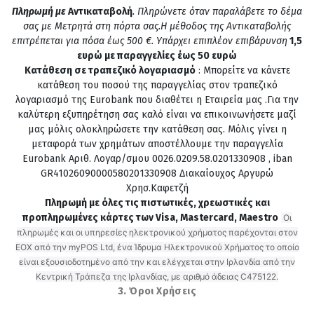
Πληρωμή με
Αντικαταβολή
. Πληρώνετε όταν παραλάβετε το δέμα
σας με Μετρητά στη πόρτα σας.Η μέθοδος της Αντικαταβολής
επιτρέπεται για πόσα έως 500 €. Υπάρχει επιπλέον επιβάρυνση
1,5
ευρώ με παραγγελίες έως 50 ευρώ
Κατάθεση σε τραπεζικό λογαριασμό
: Μπορείτε να κάνετε
κατάθεση του ποσού της παραγγελίας στον τραπεζικό
λογαριασμό της Eurobank που διαθέτει η Εταιρεία μας .Για την
καλύτερη εξυπηρέτηση σας καλό είναι να επικοινωνήσετε μαζί
μας μόλις ολοκληρώσετε την κατάθεση σας. Μόλις γίνει η
μεταφορά των χρημάτων αποστέλλουμε την παραγγελία
Εurobank Αριθ. Λογαρ/σμου 0026.0209.58.0201330908 , iban
GR41026090000580201330908 Διακαίουχος Αργυρώ
Χρησ.Καφετζή
Πληρωμή με όλες τις πιστωτικές, χρεωστικές και
προπληρωμένες κάρτες των Visa, Mastercard, Maestro
Οι
πληρωμές και οι υπηρεσίες ηλεκτρονικού χρήματος παρέχονται στον
ΕΟΧ από την myPOS Ltd, ένα Ίδρυμα Ηλεκτρονικού Χρήματος το οποίο
είναι εξουσιοδοτημένο από την και ελέγχεται στην Ιρλανδία από την
Κεντρική Τράπεζα της Ιρλανδίας, με αριθμό άδειας C475122.
3. Όροι Χρήσεις