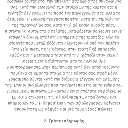
εξασφαλίζοντας έτσι την απόλυτη ασφάλεια της συναλλαγής
σας. Κατά την εισαγωγή των στοιχείων της κάρτας σας η
τράπεζα δεν χρεώνει το ποσό της παραγγελίας σας, αλλά το
δεσμεύει. Η χρέωση πραγματοποιείται κατά την τιμολόγηση
της παραγγελίας σας. Κατά τη διαδικασία αγοράς μέσω
πιστωτικής, αυτόματα ο πελάτης μεταφέρεται σε secure server
(ασφαλή διακομιστή) στην υπηρεσία της τράπεζας. Όλα τα
στοιχεία που μεταβιβάζονται ηλεκτρονικά από τον πελάτη
(στοιχεία πιστωτικής κάρτας) στην τραπεζική υπηρεσία,
καθώς και η μεταφορά τους από την Τράπεζα στην VISA ή
MasterCard καλύπτονται από τον αλγόριθμο
κρυπτογράφησης. Στην περίπτωση αυτή δεν αποθηκεύονται
πουθενά σε εμάς τα στοιχεία της κάρτας σας, παρά μόνο
χρησιμοποιούνται κατά την διάρκεια ελέγχου και χρέωσης
της. Έτσι οι συναλλαγές που πραγματοποιείτε με το eshop του
El rois μέσω πιστωτικών καρτών είναι απόλυτα ασφαλείς.
Το
EL ROIS επικροτεί την αξιολόγηση των προϊόντων και
υπηρεσιών του. Η δημοσίευση των αξιολογήσεων κρίνεται
απαραίτητη ως οδηγός και για τους νέους πελάτες.
2.
Τρόποι πληρωμής