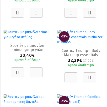
Άμεσα διαθέσιμο
Άμεσα διαθέσιμο
-15%
Σουτιέν με μπανέλα
animal για μεγάλο
Σουτιέν Triumph Body
στήθος
Make up essentials
30,40€
minimizer w Μαυρο
32,29€
Άμεσα διαθέσιμο
37,99€
Άμεσα διαθέσιμο
-15%