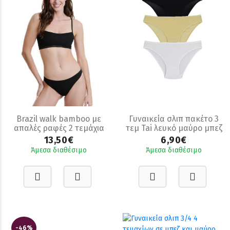
Brazil walk bamboo με
Γυναικεία σλιπ πακέτο 3
απαλές ραφές 2 τεμάχια
τεμ Tai λευκό μαύρο μπεζ
διάφορα χρωματα
13,50€
6,90€
Άμεσα διαθέσιμο
Άμεσα διαθέσιμο
-46%