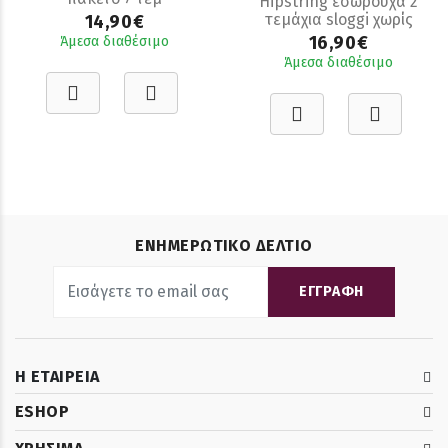
Hipstring εσώρουχα 2
τεμάχια sloggi χωρίς
14,90€
ραφές modal Μαυρο
16,90€
Άμεσα διαθέσιμο
Άμεσα διαθέσιμο
ΕΝΗΜΕΡΩΤΙΚΟ ΔΕΛΤΙΟ
ΕΓΓΡΑΦΗ
Η ΕΤΑΙΡΕΙΑ
ESHOP