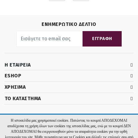
ΕΝΗΜΕΡΩΤΙΚΟ ΔΕΛΤΙΟ
ΕΓΓΡΑΦΗ
Η ΕΤΑΙΡΕΙΑ
ESHOP
ΧΡΗΣΙΜΑ
ΤΟ ΚΑΤΑΣΤΗΜΑ
Η ιστοσελίδα μας χρησιμοποιεί cookies. Πατώντας το κουμπί ΑΠΟΔΕΧΟΜΑΙ
2026 El Rois. Υλοποίηση:
Hyper Center
αποδέχεσαι τη χρήση όλων των cookies της ιστοσελίδας μας, ενώ με το κουμπί ΔΕΝ
ΑΠΟΔΕΧΟΜΑΙ θα ενεργοποιηθούν μόνο τα απαραίτητα cookies για την ορθή
λειτουργία του site. Μάθε περισσότερα για τα Cookies και άλλαξε τις επιλογές σου από