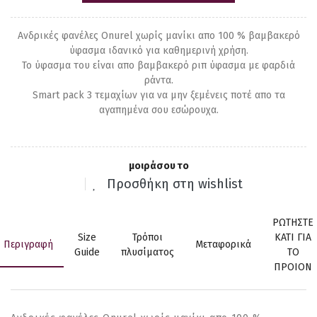
Ανδρικές φανέλες Onurel χωρίς μανίκι απο 100 % βαμβακερό
ύφασμα ιδανικό για καθημερινή χρήση.
Το ύφασμα του είναι απο βαμβακερό ριπ ύφασμα με φαρδιά
ράντα.
Smart pack 3 τεμαχίων για να μην ξεμένεις ποτέ απο τα
αγαπημένα σου εσώρουχα.
μοιράσου το
Προσθήκη στη wishlist
ΡΩΤΗΣΤΕ
Size
Τρόποι
ΚΑΤΙ ΓΙΑ
Περιγραφή
Μεταφορικά
Guide
πλυσίματος
ΤΟ
ΠΡΟΙΟΝ