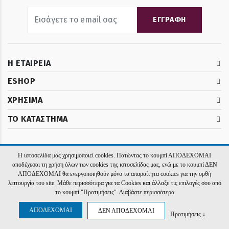
ΕΓΓΡΑΦΗ
Η ΕΤΑΙΡΕΙΑ
ESHOP
ΧΡΗΣΙΜΑ
ΤΟ ΚΑΤΑΣΤΗΜΑ
Η ιστοσελίδα μας χρησιμοποιεί cookies. Πατώντας το κουμπί ΑΠΟΔΕΧΟΜΑΙ
2026 El Rois. Υλοποίηση:
Hyper Center
αποδέχεσαι τη χρήση όλων των cookies της ιστοσελίδας μας, ενώ με το κουμπί ΔΕΝ
ΑΠΟΔΕΧΟΜΑΙ θα ενεργοποιηθούν μόνο τα απαραίτητα cookies για την ορθή
λειτουργία του site. Μάθε περισσότερα για τα Cookies και άλλαξε τις επιλογές σου από
το κουμπί "Προτιμήσεις".
Διαβάστε περισσότερα
ΑΠΟΔΕΧΟΜΑΙ
ΔΕΝ ΑΠΟΔΕΧΟΜΑΙ
Προτιμήσεις ↓