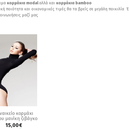
σιμα
κορμάκια modal
αλλά και
κορμάκια bamboo
κή ποιότητα και οικονομικές τιμές θα τα βρείς σε μεγάλη ποικιλία Έ
κοινωνήσεις μαζί μας
ναικείο κορμάκι
υ μανίκη ζιβάγκο
μαύρο
15,00€