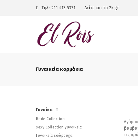
Τηλ.:
211 413 5371
Δείτε και το 2k.gr
Γυναικεία κορμάκια
Γυναίκα
Bride Collection
Αγόρασ
sexy Collection γυναικεία
βαμβα
τις κρ
Γυναικεία εσώρουχα