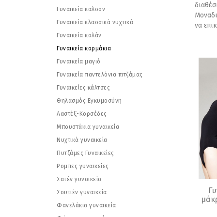
διαθέ
Γυναικεία καλσόν
Μοναδι
Γυναικεία κλασσικά νυχτικά
να επι
Γυναικεία κολάν
Γυναικεία κορμάκια
Γυναικεία μαγιό
Γυναικεία παντελόνια πιτζάμας
Γυναικείες κάλτσες
Θηλασμός Εγκυμοσύνη
Λαστέξ-Κορσέδες
Μπουστάκια γυναικεία
Νυχτικά γυναικεία
Πυτζάμες Γυναικείες
Ρομπες γυναικείες
Σατέν γυναικεία
Γυ
Σουτιέν γυναικεία
μάκρ
Φανελάκια γυναικεία