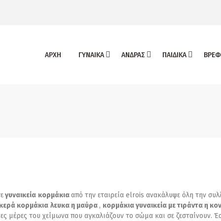
ΑΡΧΗ
ΓΥΝΑΙΚΑ
ΑΝΔΡΑΣ
ΠΑΙΔΙΚΑ
ΒΡΕΦ
ε
γυναικεία
κορμάκια
από την εταιρεία elrois ανακάλυψε όλη την συλλ
κερά κορμάκια
λευκα η μαύρα
,
κορμάκια γυναικεία με τιράντα η κο
ύες μέρες του χείμωνα που αγκαλιάζουν το σώμα και σε ζεσταίνουν. 