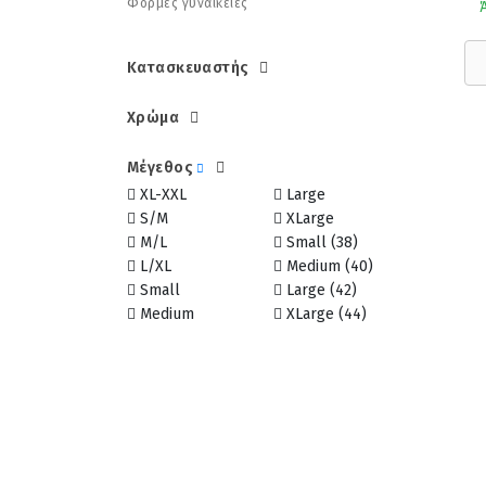
Φόρμες γυναικείες
Κατασκευαστής
Χρώμα
Μέγεθος
XL-XXL
Large
S/M
XLarge
M/L
Small (38)
L/XL
Medium (40)
Small
Large (42)
Medium
XLarge (44)